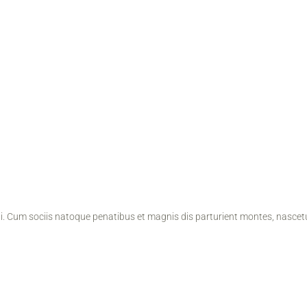
. Cum sociis natoque penatibus et magnis dis parturient montes, nascetu
Kde sa nachádzame