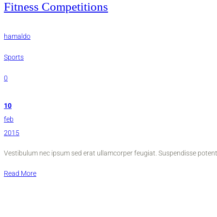
Fitness Competitions
hamaldo
Sports
0
10
feb
2015
Vestibulum nec ipsum sed erat ullamcorper feugiat. Suspendisse potenti
Read More
Užitočné linky