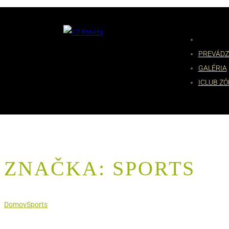
PREVÁDZ
GALÉRIA
ICLUB Z
ZNAČKA:
SPORTS
Domov
Sports