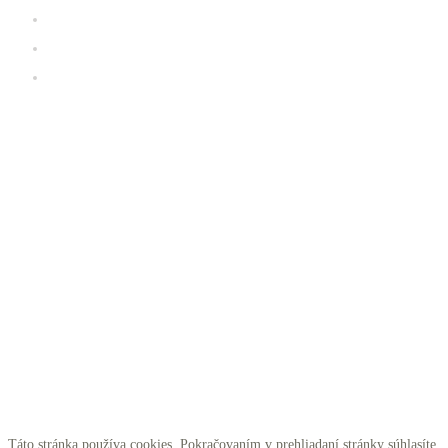
Prevádzkový poriadok K2 fitness
Galéria
iClub zóna
Kde sa nachádzame
Táto stránka používa cookies. Pokračovaním v prehliadaní stránky súhlasíte