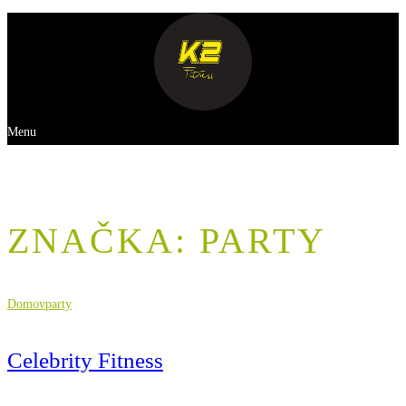
Menu
ZNAČKA:
PARTY
Domov
party
Celebrity Fitness