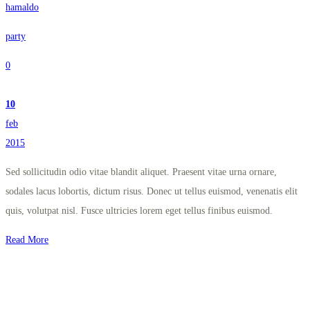
hamaldo
party
0
10
feb
2015
Sed sollicitudin odio vitae blandit aliquet. Praesent vitae urna ornare,
sodales lacus lobortis, dictum risus. Donec ut tellus euismod, venenatis elit
quis, volutpat nisl. Fusce ultricies lorem eget tellus finibus euismod.
Read More
Užitočné linky