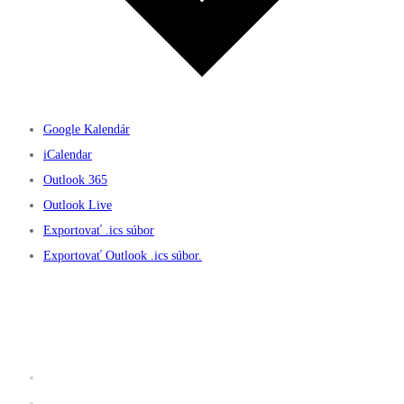
Google Kalendár
iCalendar
Outlook 365
Outlook Live
Exportovať .ics súbor
Exportovať Outlook .ics súbor.
Užitočné linky
Prevádzkový poriadok K2 fitness
Galéria