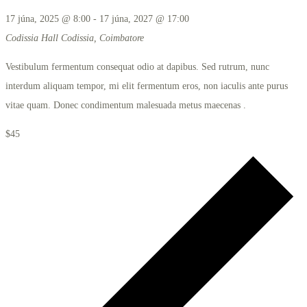
17 júna, 2025 @ 8:00
-
17 júna, 2027 @ 17:00
Codissia Hall
Codissia, Coimbatore
Vestibulum fermentum consequat odio at dapibus. Sed rutrum, nunc
interdum aliquam tempor, mi elit fermentum eros, non iaculis ante purus
vitae quam. Donec condimentum malesuada metus maecenas .
$45