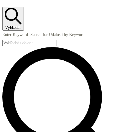
30
mája,
2026
Vyhľadať
Enter Keyword. Search for Udalosti by Keyword.