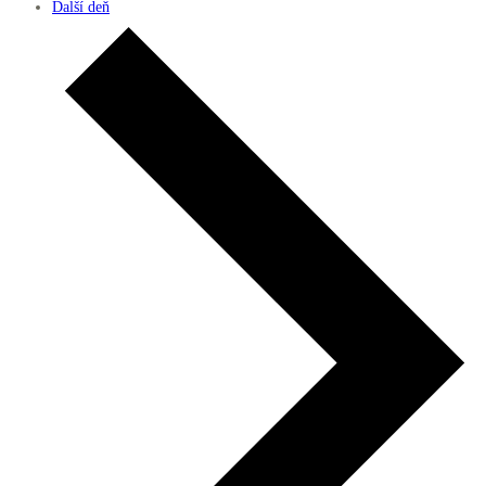
Ďalší deň