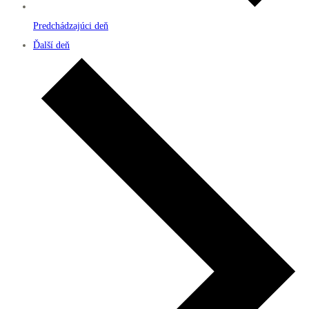
Predchádzajúci deň
Ďalší deň