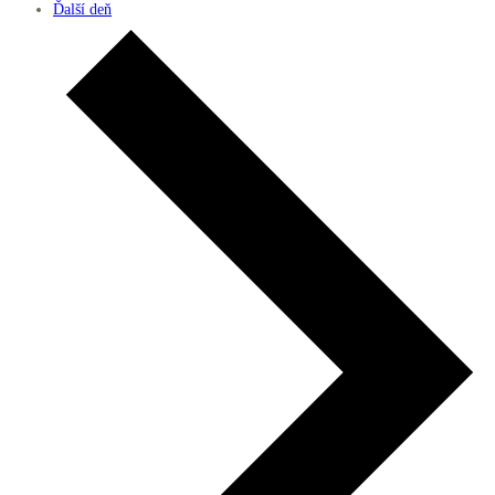
Ďalší deň