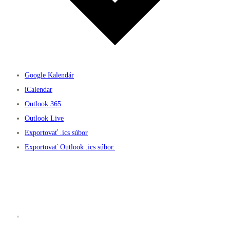
Google Kalendár
iCalendar
Outlook 365
Outlook Live
Exportovať .ics súbor
Exportovať Outlook .ics súbor.
Užitočné linky
Prevádzkový poriadok K2 fitness