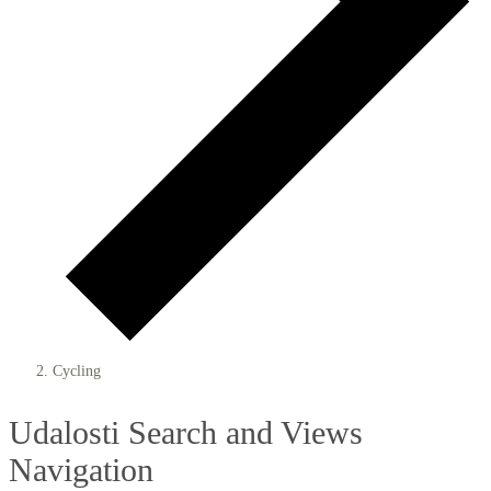
Cycling
Udalosti
Udalosti Search and Views
for
Navigation