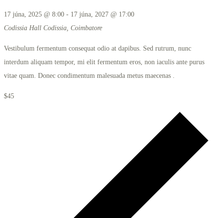
17 júna, 2025 @ 8:00
-
17 júna, 2027 @ 17:00
Codissia Hall
Codissia, Coimbatore
Vestibulum fermentum consequat odio at dapibus. Sed rutrum, nunc
interdum aliquam tempor, mi elit fermentum eros, non iaculis ante purus
vitae quam. Donec condimentum malesuada metus maecenas .
$45