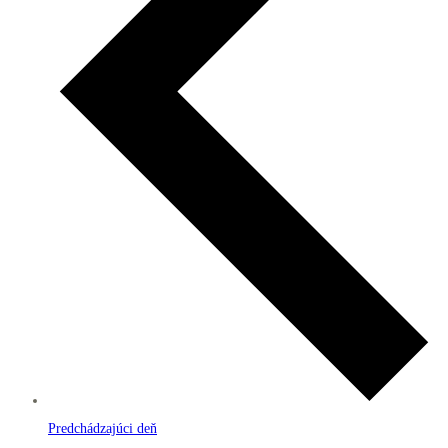
Predchádzajúci deň