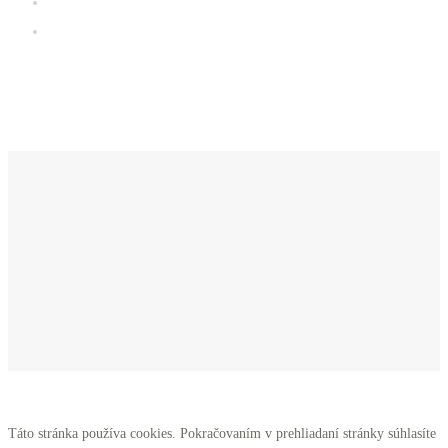
Galéria
iClub zóna
Kde sa nachádzame
Táto stránka používa cookies. Pokračovaním v prehliadaní stránky súhlasíte