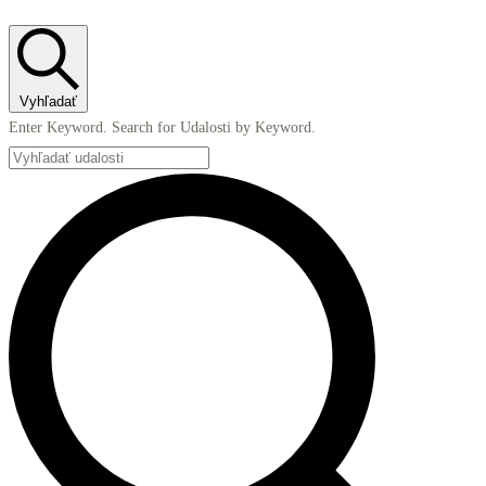
27
apríla,
2026
Vyhľadať
Enter Keyword. Search for Udalosti by Keyword.