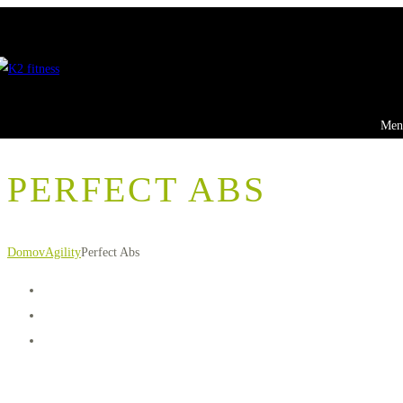
Men
PERFECT ABS
Domov
Agility
Perfect Abs