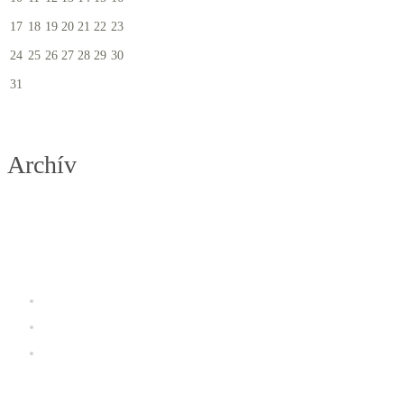
17
18
19
20
21
22
23
24
25
26
27
28
29
30
31
Archív
Užitočné linky
Prevádzkový poriadok K2 fitness
Galéria
iClub zóna