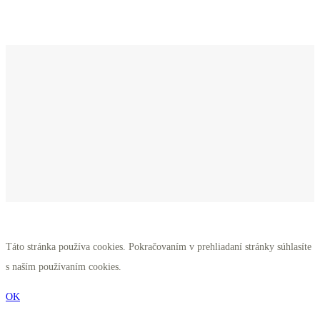
Kde sa nachádzame
Táto stránka používa cookies. Pokračovaním v prehliadaní stránky súhlasíte
s naším používaním cookies.
OK