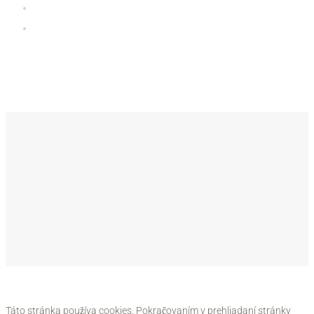
Galéria
iClub zóna
Kde sa nachádzame
Táto stránka používa cookies. Pokračovaním v prehliadaní stránky