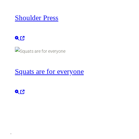
Shoulder Press
Squats are for everyone
Užitočné linky
Prevádzkový poriadok K2 fitness