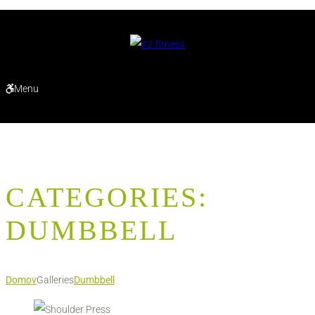
Menu
CATEGORIES:
DUMBBELL
Domov
Galleries
Dumbbell