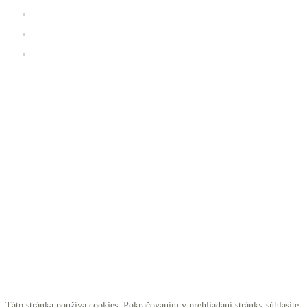
Prevádzkový poriadok K2 fitness
Galéria
iClub zóna
Kde sa nachádzame
Táto stránka používa cookies. Pokračovaním v prehliadaní stránky súhlasíte