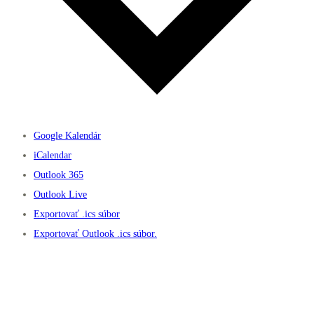
Google Kalendár
iCalendar
Outlook 365
Outlook Live
Exportovať .ics súbor
Exportovať Outlook .ics súbor.
Užitočné linky