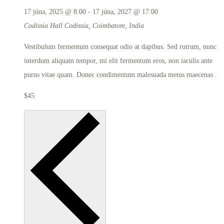
17 júna, 2025 @ 8:00
-
17 júna, 2027 @ 17:00
Codissia Hall
Codissia, Coimbatore, India
Vestibulum fermentum consequat odio at dapibus. Sed rutrum, nunc
interdum aliquam tempor, mi elit fermentum eros, non iaculis ante
purus vitae quam. Donec condimentum malesuada metus maecenas .
$45