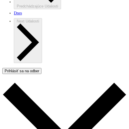
Predchádzajúce
Udalosti
Dnes
Next
Udalosti
Prihlásiť sa na odber