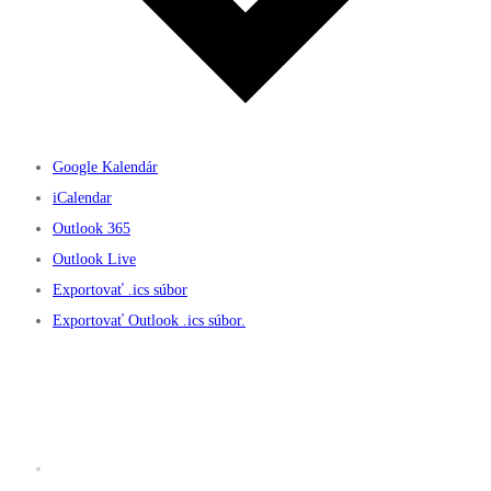
Google Kalendár
iCalendar
Outlook 365
Outlook Live
Exportovať .ics súbor
Exportovať Outlook .ics súbor.
Užitočné linky
Prevádzkový poriadok K2 fitness