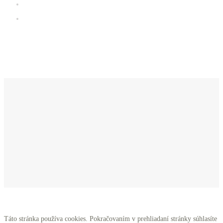
Galéria
iClub zóna
Kde sa nachádzame
Táto stránka používa cookies. Pokračovaním v prehliadaní stránky súhlasíte